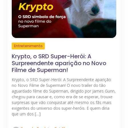
Entretenimento
Krypto, o SRD Super-Herói: A
Surpreendente aparição no Novo
Filme de Superman!
Krypto, o SRD Super-Herói: A Surpreendente aparição
no Novo Filme de Superman! O novo trailer do tão
aguardado filme do Superman, dirigido por James Gunn,
chegou para causar e, como era de se esperar, trouxe
surpresas que vão conquistar até mesmo os fãs mais
exigentes do universo dos super-heróis. E quem diria
que um dos […]