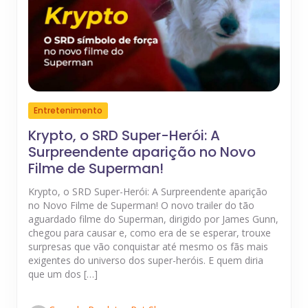
Entretenimento
Krypto, o SRD Super-Herói: A
Surpreendente aparição no Novo
Filme de Superman!
Krypto, o SRD Super-Herói: A Surpreendente aparição
no Novo Filme de Superman! O novo trailer do tão
aguardado filme do Superman, dirigido por James Gunn,
chegou para causar e, como era de se esperar, trouxe
surpresas que vão conquistar até mesmo os fãs mais
exigentes do universo dos super-heróis. E quem diria
que um dos […]