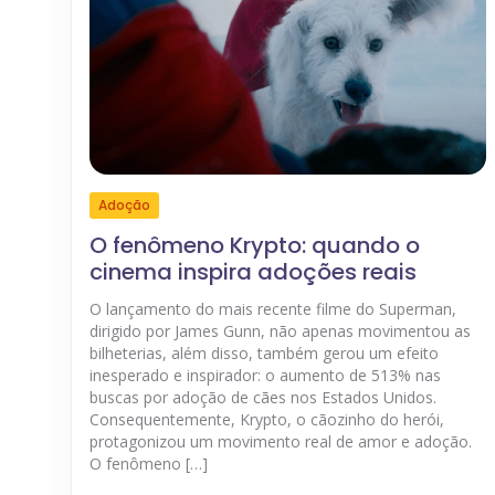
Adoção
O fenômeno Krypto: quando o
cinema inspira adoções reais
O lançamento do mais recente filme do Superman,
dirigido por James Gunn, não apenas movimentou as
bilheterias, além disso, também gerou um efeito
inesperado e inspirador: o aumento de 513% nas
buscas por adoção de cães nos Estados Unidos.
Consequentemente, Krypto, o cãozinho do herói,
protagonizou um movimento real de amor e adoção.
O fenômeno […]