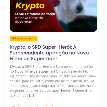
Entretenimento
Krypto, o SRD Super-Herói: A
Surpreendente aparição no Novo
Filme de Superman!
Krypto, o SRD Super-Herói: A Surpreendente aparição
no Novo Filme de Superman! O novo trailer do tão
aguardado filme do Superman, dirigido por James Gunn,
chegou para causar e, como era de se esperar, trouxe
surpresas que vão conquistar até mesmo os fãs mais
exigentes do universo dos super-heróis. E quem diria
que um dos […]