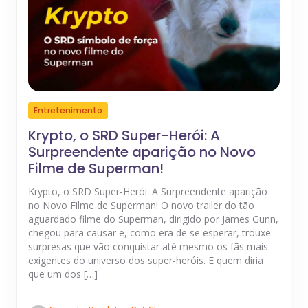
Entretenimento
Krypto, o SRD Super-Herói: A
Surpreendente aparição no Novo
Filme de Superman!
Krypto, o SRD Super-Herói: A Surpreendente aparição
no Novo Filme de Superman! O novo trailer do tão
aguardado filme do Superman, dirigido por James Gunn,
chegou para causar e, como era de se esperar, trouxe
surpresas que vão conquistar até mesmo os fãs mais
exigentes do universo dos super-heróis. E quem diria
que um dos […]