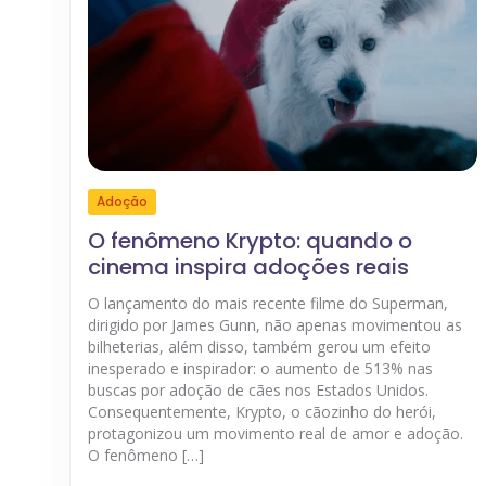
Adoção
O fenômeno Krypto: quando o
cinema inspira adoções reais
O lançamento do mais recente filme do Superman,
dirigido por James Gunn, não apenas movimentou as
bilheterias, além disso, também gerou um efeito
inesperado e inspirador: o aumento de 513% nas
buscas por adoção de cães nos Estados Unidos.
Consequentemente, Krypto, o cãozinho do herói,
protagonizou um movimento real de amor e adoção.
O fenômeno […]