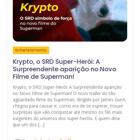
Entretenimento
Krypto, o SRD Super-Herói: A
Surpreendente aparição no Novo
Filme de Superman!
Krypto, o SRD Super-Herói: A Surpreendente aparição
no Novo Filme de Superman! O novo trailer do tão
aguardado filme do Superman, dirigido por James Gunn,
chegou para causar e, como era de se esperar, trouxe
surpresas que vão conquistar até mesmo os fãs mais
exigentes do universo dos super-heróis. E quem diria
que um dos […]