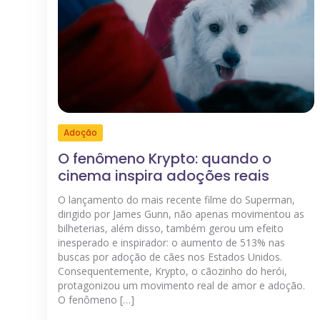
Adoção
O fenômeno Krypto: quando o
cinema inspira adoções reais
O lançamento do mais recente filme do Superman,
dirigido por James Gunn, não apenas movimentou as
bilheterias, além disso, também gerou um efeito
inesperado e inspirador: o aumento de 513% nas
buscas por adoção de cães nos Estados Unidos.
Consequentemente, Krypto, o cãozinho do herói,
protagonizou um movimento real de amor e adoção.
O fenômeno […]