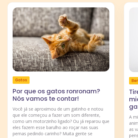
Gatos
Be
Por que os gatos ronronam?
Ti
Nós vamos te contar!
mi
ga
Você já se aproximou de um gatinho e notou
que ele começou a fazer um som diferente,
A m
como um motorzinho ligado? Ou já reparou que
anim
eles fazem esse barulho ao roçar nas suas
as v
pernas pedindo carinho? Muita gente se
pens