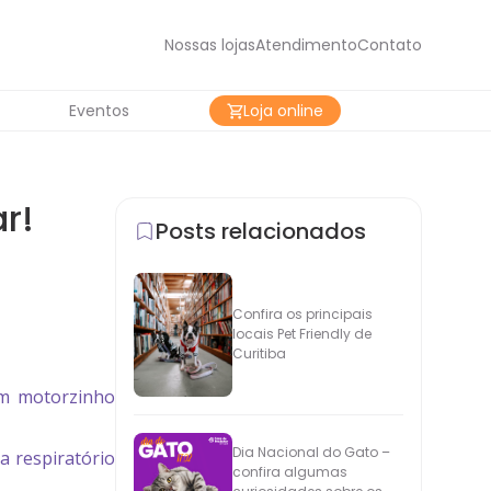
Nossas lojas
Atendimento
Contato
Eventos
Loja online
r!
Posts relacionados
Confira os principais
locais Pet Friendly de
Curitiba
um motorzinho
Dia Nacional do Gato –
a respiratório
confira algumas