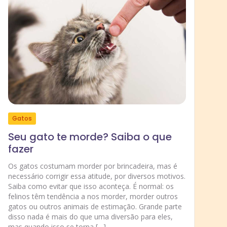
Gatos
R
Seu gato te morde? Saiba o que
fazer
S
b
Os gatos costumam morder por brincadeira, mas é
c
necessário corrigir essa atitude, por diversos motivos.
Saiba como evitar que isso aconteça. É normal: os
Tr
felinos têm tendência a nos morder, morder outros
an
gatos ou outros animais de estimação. Grande parte
um
disso nada é mais do que uma diversão para eles,
ma
mas quando isso se torna […]