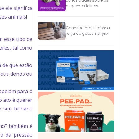
curiosidades sobre os
pequenos felinos
 ele significa
ses animais
!
Conheça mais sobre a
raça de gatos Sphynx
m esse tipo de
res, tal como
 de que estão
 seus donos ou
 apelam para o
o ato é querer
e seu bichano
nho” também é
ão da pressão