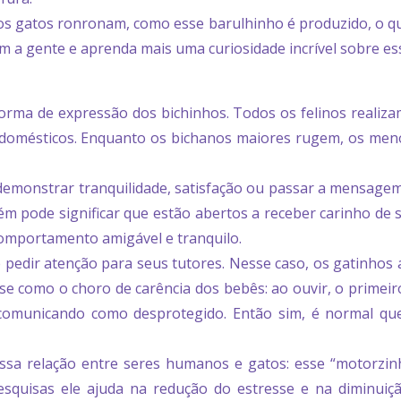
s gatos ronronam, como esse barulhinho é produzido, o que
a gente e aprenda mais uma curiosidade incrível sobre es
rma de expressão dos bichinhos. Todos os felinos realiza
domésticos. Enquanto os bichanos maiores rugem, os meno
monstrar tranquilidade, satisfação ou passar a mensagem
ém pode significar que estão abertos a receber carinho de
comportamento amigável e tranquilo.
 pedir atenção para seus tutores. Nesse caso, os gatinhos
e como o choro de carência dos bebês: ao ouvir, o primeir
e comunicando como desprotegido. Então sim, é normal qu
essa relação entre seres humanos e gatos: esse “motorzi
esquisas ele ajuda na redução do estresse e na diminuiç