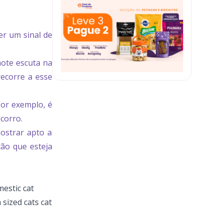
er um sinal de
hote escuta na
recorre a esse
Por exemplo, é
corro.
ostrar apto a
ção que esteja