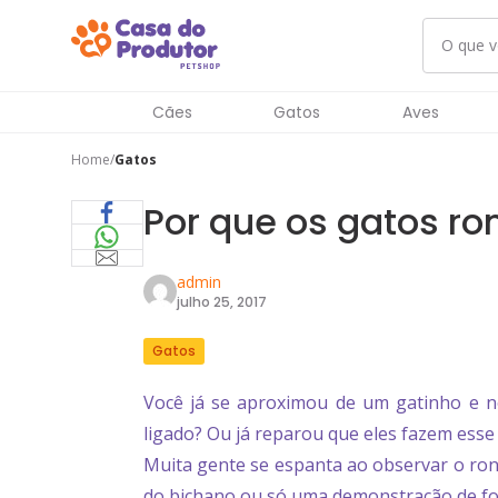
Cães
Gatos
Aves
Home
Gatos
Por que os gatos r
admin
julho 25, 2017
Gatos
Você já se aproximou de um gatinho e 
ligado? Ou já reparou que eles fazem esse
Muita gente se espanta ao observar o ron
do bichano ou só uma demonstração de fo