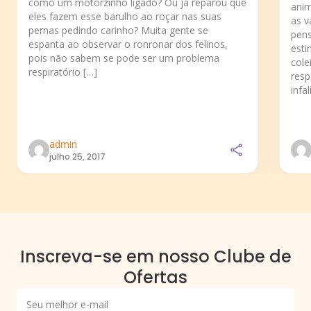
como um motorzinho ligado? Ou já reparou que
anim
eles fazem esse barulho ao roçar nas suas
as v
pernas pedindo carinho? Muita gente se
pens
espanta ao observar o ronronar dos felinos,
esti
pois não sabem se pode ser um problema
cole
respiratório […]
resp
infal
admin
julho 25, 2017
Inscreva-se em nosso Clube de
Ofertas