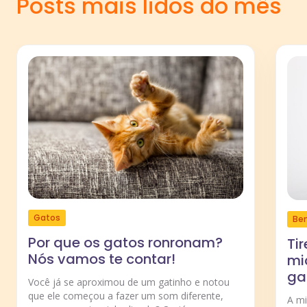
Posts mais lidos do mês
Gatos
Be
Por que os gatos ronronam?
Ti
Nós vamos te contar!
mi
ga
Você já se aproximou de um gatinho e notou
que ele começou a fazer um som diferente,
A m