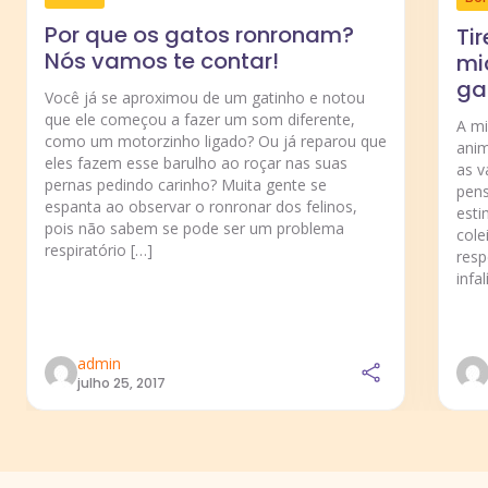
Por que os gatos ronronam?
Ti
Nós vamos te contar!
mi
ga
Você já se aproximou de um gatinho e notou
que ele começou a fazer um som diferente,
A m
como um motorzinho ligado? Ou já reparou que
anim
eles fazem esse barulho ao roçar nas suas
as v
pernas pedindo carinho? Muita gente se
pens
espanta ao observar o ronronar dos felinos,
esti
pois não sabem se pode ser um problema
cole
respiratório […]
resp
infal
admin
julho 25, 2017