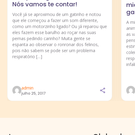
Nós vamos te contar!
mi
ga
Você já se aproximou de um gatinho e notou
que ele começou a fazer um som diferente,
A m
como um motorzinho ligado? Ou já reparou que
anim
eles fazem esse barulho ao roçar nas suas
as v
pernas pedindo carinho? Muita gente se
pens
espanta ao observar o ronronar dos felinos,
esti
pois não sabem se pode ser um problema
cole
respiratório […]
resp
infal
admin
julho 25, 2017