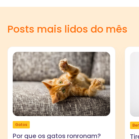
Posts mais lidos do mês
Gatos
Be
Por que os gatos ronronam?
Ti