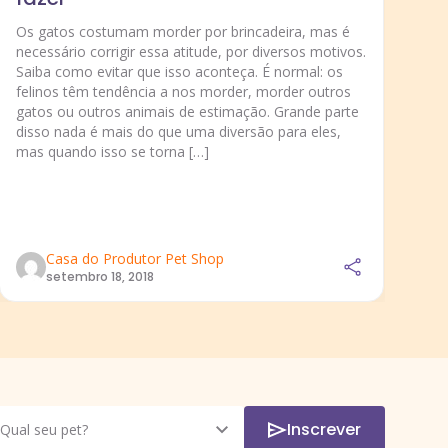
S
b
Os gatos costumam morder por brincadeira, mas é
c
necessário corrigir essa atitude, por diversos motivos.
Saiba como evitar que isso aconteça. É normal: os
Tr
felinos têm tendência a nos morder, morder outros
an
gatos ou outros animais de estimação. Grande parte
um
disso nada é mais do que uma diversão para eles,
ma
mas quando isso se torna […]
es
ne
co
Casa do Produtor Pet Shop
setembro 18, 2018
Inscrever