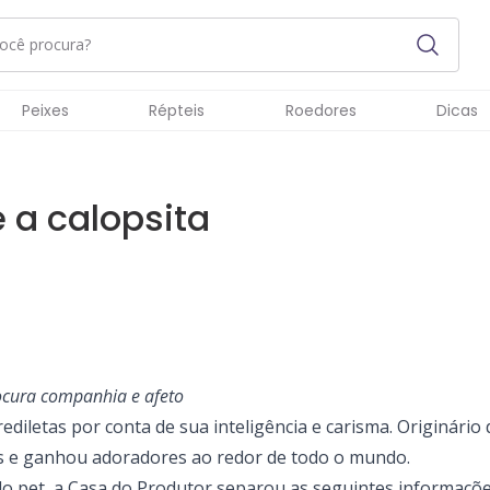
Peixes
Répteis
Roedores
Dicas
 a calopsita
cura companhia e afeto
diletas por conta de sua inteligência e carisma. Originário d
os e ganhou adoradores ao redor de todo o mundo.
o pet, a
Casa do Produtor
separou as seguintes informações