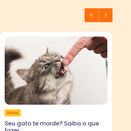
Gatos
R
Seu gato te morde? Saiba o que
fazer