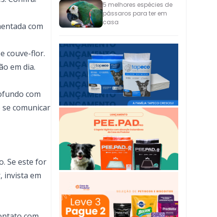
5 melhores espécies de
pássaros para ter em
casa
mentada com
 e couve-flor.
ão em dia.
rofundo com
 se comunicar
. Se este for
, invista em
contato com