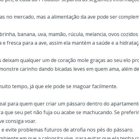
tas
no mercado, mas a alimentação da ave pode ser comple
inha, banana, uva, mamão, rúcula, melancia, ovos cozidos
e fresca para a ave, assim ela mantém a saúde e a hidrataç
tas deixam qualquer um de coração mole graças ao seu elo p
emonstre carinho dando bicadas leves em quem ama, além de
uito tempo, já que ele pode se magoar facilmente.
ideal para quem quer criar um pássaro dentro do apartamento
a que seu pet não fuja ou acabe se machucando. Se preferir
ve consiga voar.
e evite problemas futuros de atrofia nos pés do pássaro.
biente em que a calopsita vive, para evitar que ela tenha 