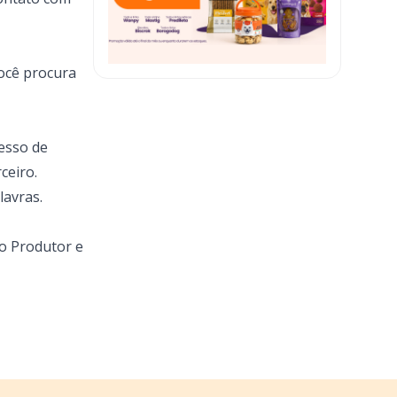
você procura
esso de
rceiro.
lavras.
do Produtor e