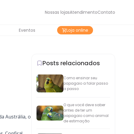
Nossas lojas
Atendimento
Contato
Eventos
Loja online
Posts relacionados
Como ensinar seu
papagaio a falar passo
a passo
O que você deve saber
antes de ter um
papagaio como animal
a Austrália, o
de estimação
. Confira!