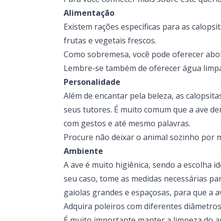
Alimentação
Existem
rações específicas para as calopsi
frutas e vegetais frescos.
Como sobremesa, você pode oferecer abobr
Lembre-se também de oferecer água limpa 
Personalidade
Além de encantar pela beleza, as calopsi
seus tutores. É muito comum que a ave d
com gestos e até mesmo palavras.
Procure não deixar o animal sozinho por m
Ambiente
A ave é muito higiênica, sendo a escolha 
seu caso, tome as medidas necessárias par
gaiolas grandes e espaçosas, para que a a
Adquira
poleiros
com diferentes diâmetros 
É muito importante manter a limpeza do am