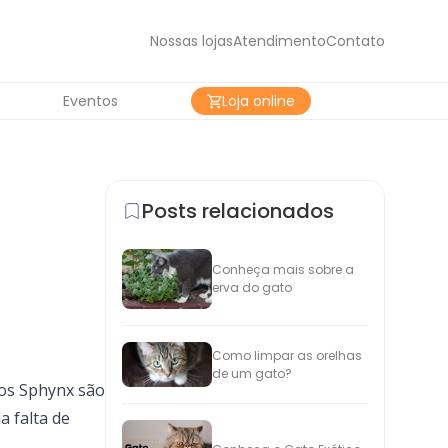
Nossas lojas
Atendimento
Contato
Eventos
Loja online
Posts relacionados
Conheça mais sobre a
erva do gato
Como limpar as orelhas
de um gato?
tos Sphynx são
a falta de