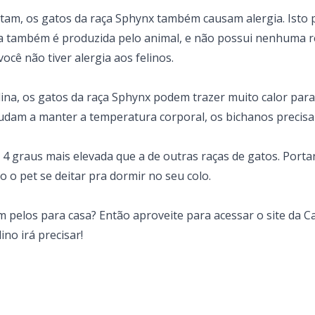
itam, os gatos da raça Sphynx também causam alergia. Isto 
ca também é produzida pelo animal, e não possui nenhuma r
ocê não tiver alergia aos felinos.
na, os gatos da raça Sphynx podem trazer muito calor para 
udam a manter a temperatura corporal, os bichanos precis
4 graus mais elevada que a de outras raças de gatos. Porta
 o pet se deitar pra dormir no seu colo.
m pelos para casa?
Então aproveite para acessar o site da C
no irá precisar!