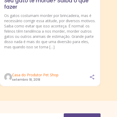
Seu gato te morde? Saiba o que
fazer
S
b
Os gatos costumam morder por brincadeira, mas é
c
necessário corrigir essa atitude, por diversos motivos.
Saiba como evitar que isso aconteça. É normal: os
Tr
felinos têm tendência a nos morder, morder outros
an
gatos ou outros animais de estimação. Grande parte
um
disso nada é mais do que uma diversão para eles,
ma
mas quando isso se torna […]
es
ne
co
Casa do Produtor Pet Shop
setembro 18, 2018