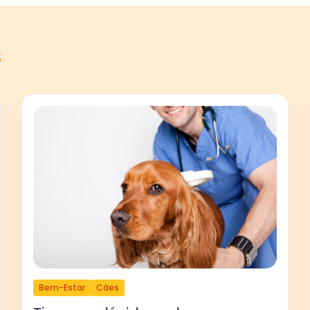
s
Bem-Estar
Cães