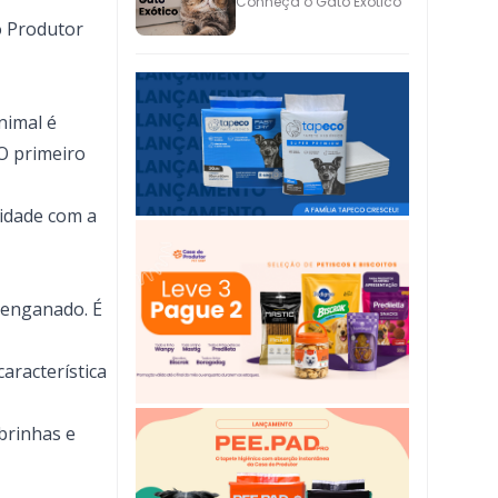
Conheça o Gato Exótico
o Produtor
nimal é
O primeiro
ridade com a
o enganado. É
aracterística
brinhas e