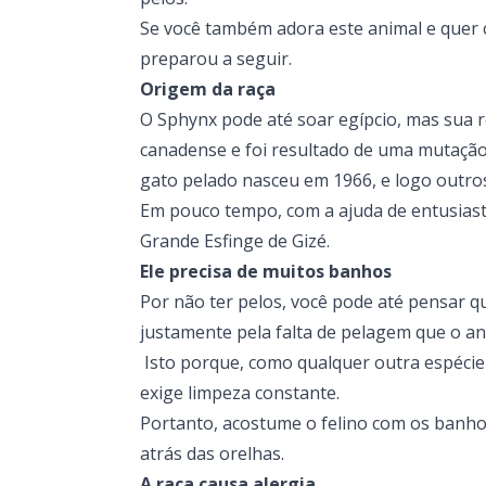
Se você também adora este animal e quer c
preparou a seguir.
Origem da raça
O Sphynx pode até soar egípcio, mas sua r
canadense e foi resultado de uma mutação
gato pelado nasceu em 1966, e logo outr
Em pouco tempo, com a ajuda de entusiastas
Grande Esfinge de Gizé.
Ele precisa de muitos banhos
Por não ter pelos, você pode até pensar qu
justamente pela falta de pelagem que o a
Isto porque, como qualquer outra espécie d
exige limpeza constante.
Portanto, acostume o felino com os banhos
atrás das orelhas.
A raça causa alergia