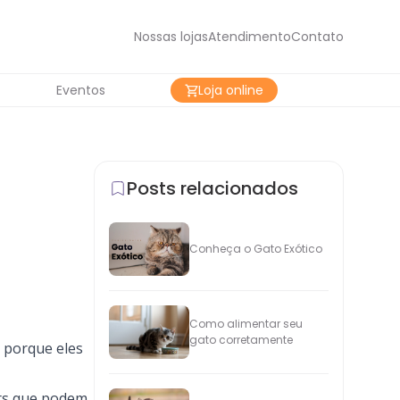
Nossas lojas
Atendimento
Contato
Eventos
Loja online
Posts relacionados
Conheça o Gato Exótico
Como alimentar seu
gato corretamente
 porque eles
ets que podem