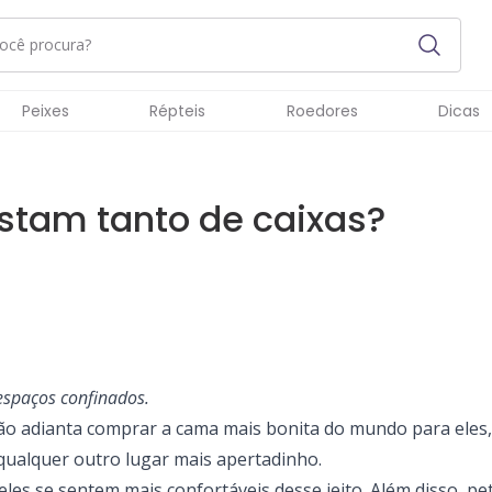
Peixes
Répteis
Roedores
Dicas
stam tanto de caixas?
espaços confinados.
ão adianta comprar a cama mais bonita do mundo para eles,
qualquer outro lugar mais apertadinho.
eles se sentem mais confortáveis desse jeito. Além disso, p