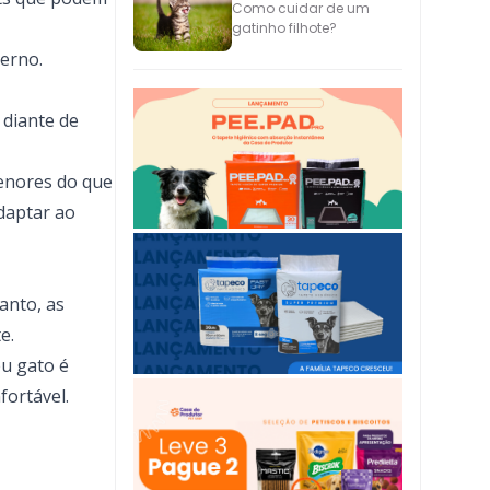
Como cuidar de um
gatinho filhote?
erno.
 diante de
menores do que
daptar ao
anto, as
e.
eu gato é
fortável.