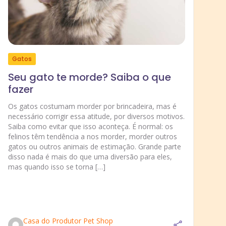
Gatos
R
Seu gato te morde? Saiba o que
fazer
S
b
Os gatos costumam morder por brincadeira, mas é
c
necessário corrigir essa atitude, por diversos motivos.
Saiba como evitar que isso aconteça. É normal: os
Tr
felinos têm tendência a nos morder, morder outros
an
gatos ou outros animais de estimação. Grande parte
um
disso nada é mais do que uma diversão para eles,
ma
mas quando isso se torna […]
es
ne
co
Casa do Produtor Pet Shop