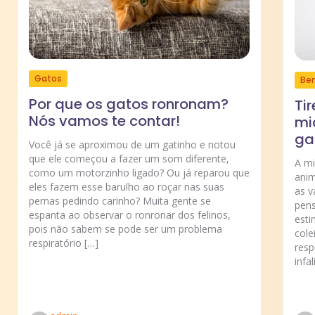
Gatos
Be
Por que os gatos ronronam?
Ti
Nós vamos te contar!
mi
ga
Você já se aproximou de um gatinho e notou
que ele começou a fazer um som diferente,
A m
como um motorzinho ligado? Ou já reparou que
anim
eles fazem esse barulho ao roçar nas suas
as v
pernas pedindo carinho? Muita gente se
pens
espanta ao observar o ronronar dos felinos,
esti
pois não sabem se pode ser um problema
cole
respiratório […]
resp
infal