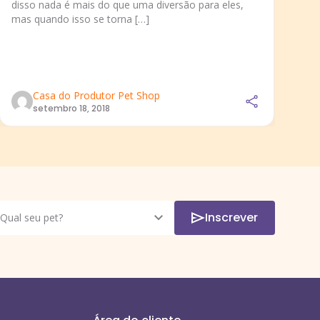
um
disso nada é mais do que uma diversão para eles,
ma
mas quando isso se torna […]
es
ne
co
Casa do Produtor Pet Shop
setembro 18, 2018
Inscrever