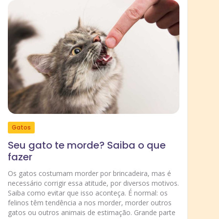
Gatos
R
Seu gato te morde? Saiba o que
fazer
S
b
Os gatos costumam morder por brincadeira, mas é
c
necessário corrigir essa atitude, por diversos motivos.
Saiba como evitar que isso aconteça. É normal: os
Tr
felinos têm tendência a nos morder, morder outros
an
gatos ou outros animais de estimação. Grande parte