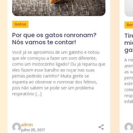
Gatos
Be
Por que os gatos ronronam?
Ti
Nós vamos te contar!
mi
ga
Você já se aproximou de um gatinho e notou
que ele começou a fazer um som diferente,
A m
como um motorzinho ligado? Ou já reparou que
anim
eles fazem esse barulho ao roçar nas suas
as v
pernas pedindo carinho? Muita gente se
pens
espanta ao observar o ronronar dos felinos,
esti
pois não sabem se pode ser um problema
cole
respiratório […]
resp
infal
admin
julho 25, 2017