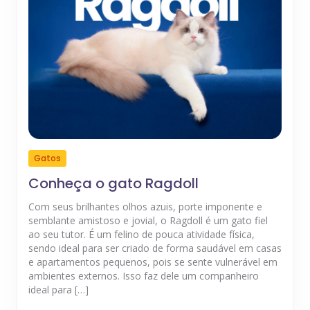
Gatos
Conheça o gato Ragdoll
Com seus brilhantes olhos azuis, porte imponente e
semblante amistoso e jovial, o Ragdoll é um gato fiel
ao seu tutor. É um felino de pouca atividade física,
sendo ideal para ser criado de forma saudável em casas
e apartamentos pequenos, pois se sente vulnerável em
ambientes externos. Isso faz dele um companheiro
ideal para […]