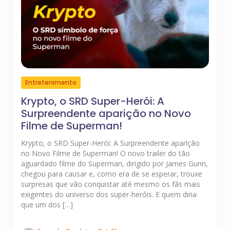
Entretenimento
Krypto, o SRD Super-Herói: A
Surpreendente aparição no Novo
Filme de Superman!
Krypto, o SRD Super-Herói: A Surpreendente aparição
no Novo Filme de Superman! O novo trailer do tão
aguardado filme do Superman, dirigido por James Gunn,
chegou para causar e, como era de se esperar, trouxe
surpresas que vão conquistar até mesmo os fãs mais
exigentes do universo dos super-heróis. E quem diria
que um dos […]