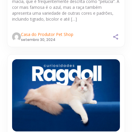
macia, que é frequentemente descrita como “pelúcia”. A
cor mais famosa é o azul, mas a raça também
apresenta uma variedade de outras cores e padrões,
incluindo tigrado, bicolor e até […]
Casa do Produtor Pet Shop
setembro 30, 2024