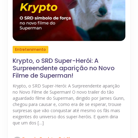
Entretenimento
Krypto, o SRD Super-Herói: A
Surpreendente aparição no Novo
Filme de Superman!
Krypto, o SRD Super-Herói: A Surpreendente aparição
no Novo Filme de Superman! O novo trailer do tão
aguardado filme do Superman, dirigido por James Gunn,
chegou para causar e, como era de se esperar, trouxe
surpresas que vão conquistar até mesmo os fãs mais
exigentes do universo dos super-heróis. E quem diria
que um dos […]