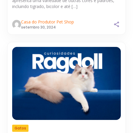
apresenta uma variedade de outras cores e padrões,
incluindo tigrado, bicolor e até […]
Casa do Produtor Pet Shop
setembro 30, 2024
Gatos