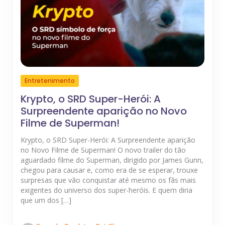
Entretenimento
Krypto, o SRD Super-Herói: A
Surpreendente aparição no Novo
Filme de Superman!
Krypto, o SRD Super-Herói: A Surpreendente aparição
no Novo Filme de Superman! O novo trailer do tão
aguardado filme do Superman, dirigido por James Gunn,
chegou para causar e, como era de se esperar, trouxe
surpresas que vão conquistar até mesmo os fãs mais
exigentes do universo dos super-heróis. E quem diria
que um dos […]