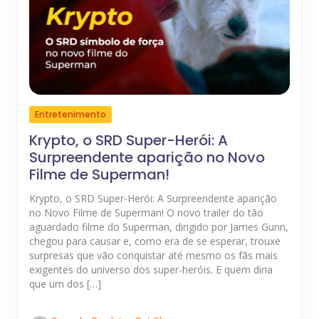
Entretenimento
Krypto, o SRD Super-Herói: A
Surpreendente aparição no Novo
Filme de Superman!
Krypto, o SRD Super-Herói: A Surpreendente aparição
no Novo Filme de Superman! O novo trailer do tão
aguardado filme do Superman, dirigido por James Gunn,
chegou para causar e, como era de se esperar, trouxe
surpresas que vão conquistar até mesmo os fãs mais
exigentes do universo dos super-heróis. E quem diria
que um dos […]