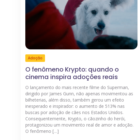
Adoção
O fenômeno Krypto: quando o
cinema inspira adoções reais
O lançamento do mais recente filme do Superman,
dirigido por James Gunn, não apenas movimentou as
bilheterias, além disso, também gerou um efeito
inesperado e inspirador: o aumento de 513% nas
buscas por adoção de cães nos Estados Unidos.
Consequentemente, Krypto, o cãozinho do herói,
protagonizou um movimento real de amor e adoção.
O fenômeno […]